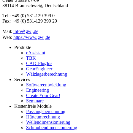
Celler Straße 67-69
38114 Braunschweig, Deutschland
Tel.: +49 (0) 531-129 399 0
Fax: +49 (0) 531-129 399 29
Mail:
info＠gwj.de
Web:
https://www.gwj.de
Produkte
eAssistant
TBK
CAD-PlugIns
GearEngineer
Wälzlagerberechnung
Services
Softwareentwicklung
Engineering
Create Your Gear!
Seminare
Kostenfreie Module
Passungsberechnung
Härteumrechnung
Wellendimensionierung
Schraubendimensionierung